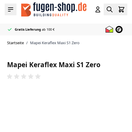
Zum Inhalt springen
Cart
Menü
Konto
Search
Gratis Lieferung
ab 100 €
Offizieller
50+ Fugen- & Dichtstofffarben
Sehr schnell
Mapei Händler
geliefert
auf Lager
Startseite
/
Mapei Keraflex Maxi S1 Zero
Mapei Keraflex Maxi S1 Zero