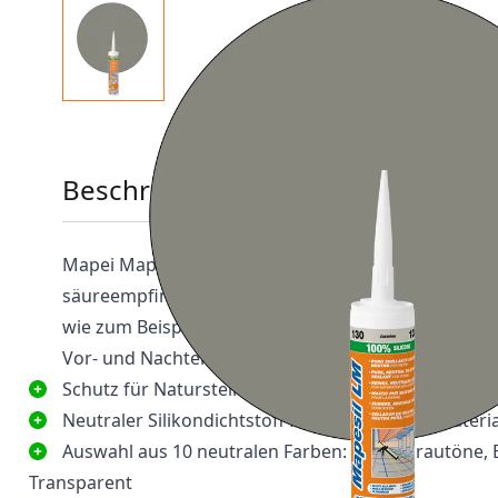
Beschreibung
Mapei Mapesil LM ist ein neutraler Silikondichtstoff,
säureempfindliche Oberflächen im Innen- und Außen
wie zum Beispiel Naturstein, Putz, Marmor und Holz
Vor- und Nachteile
Schutz für Naturstein und Marmor
Neutraler Silikondichtstoff für verschiedene Materia
Auswahl aus 10 neutralen Farben: Weiß, Grautöne, 
Transparent