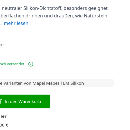
Rollen und Pinsel
 neutraler Silikon-Dichtstoff, besonders geeignet
Fugen entfernen
berflächen drinnen und draußen, wie Naturstein,
..
mehr lesen
Fliesenschneider
uern
noch versendet!
le Varianten
von Mapei Mapesil LM Silikon
In den Warenkorb
ler
00 €