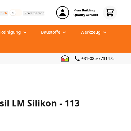
Mein
Building
Inkl. Steuern
tlich
Privatperson
Quality
Account
Reinigung
Baustoffe
Werkzeug
nd
Tägliche Reinigung
Entkopplungsmatte
Fliesen Nivelliersystem
Tiefenreinigung
Nivelliermasse
Fugenwerkzeug
+31-085-7731475
Schutz Reiniger
Putzmörtel
Fliesen schleifen
Bauendreinigung
Zementestrich
Fliesensäge
Sponsbakken
Verstärkung und Bewehrung
Bohren
Schallschutz
Fliesenkreuze
l LM Silikon - 113
Zahnspachtel
u
Silikonfuge Werkzeug
Reinigungsprodukte