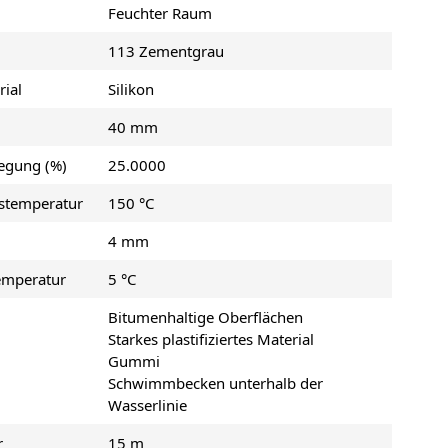
Feuchter Raum
113 Zementgrau
rial
Silikon
40 mm
egung (%)
25.0000
stemperatur
150 °C
4 mm
emperatur
5 °C
Bitumenhaltige Oberflächen
Starkes plastifiziertes Material
Gummi
Schwimmbecken unterhalb der
Wasserlinie
r
15 m