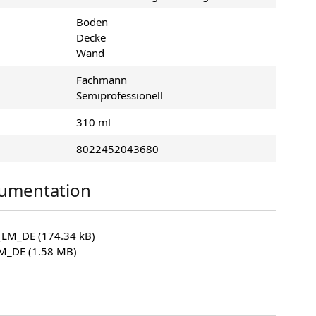
Boden
Decke
Wand
Fachmann
Semiprofessionell
310 ml
8022452043680
umentation
l_LM_DE
(174.34 kB)
LM_DE
(1.58 MB)