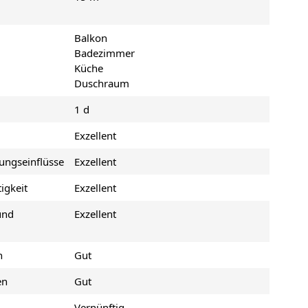
Balkon
Badezimmer
Küche
Duschraum
1 d
Exzellent
ungseinflüsse
Exzellent
igkeit
Exzellent
und
Exzellent
n
Gut
en
Gut
Vernünftig