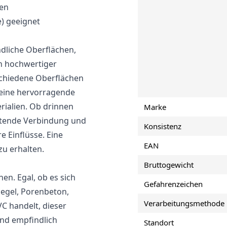
men
) geeignet
ndliche Oberflächen,
in hochwertiger
rschiedene Oberflächen
t eine hervorragende
rialien. Ob drinnen
Marke
altende Verbindung und
Konsistenz
 Einflüsse. Eine
EAN
zu erhalten.
Bruttogewicht
en. Egal, ob es sich
Gefahrenzeichen
iegel, Porenbeton,
Verarbeitungsmethode
VC handelt, dieser
ind empfindlich
Standort