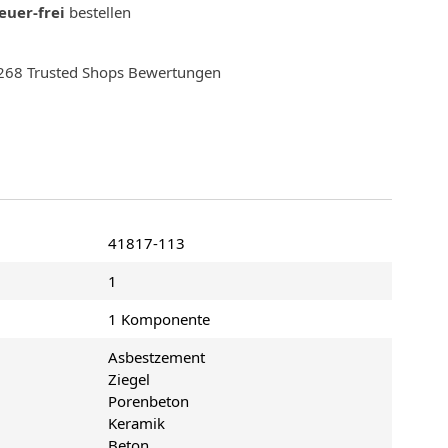
euer-frei
bestellen
f 268 Trusted Shops Bewertungen
41817-113
1
1 Komponente
Asbestzement
Ziegel
Porenbeton
Keramik
Beton