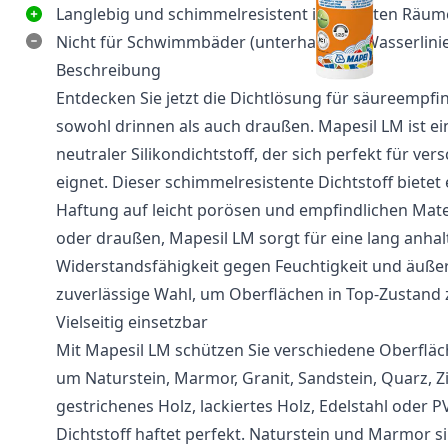
Langlebig und schimmelresistent in feuchten Räu
Nicht für Schwimmbäder (unterhalb der Wasserlinie
Beschreibung
Entdecken Sie jetzt die Dichtlösung für säureempfi
sowohl drinnen als auch draußen. Mapesil LM ist e
neutraler Silikondichtstoff, der sich perfekt für ve
eignet. Dieser schimmelresistente Dichtstoff biete
Haftung auf leicht porösen und empfindlichen Mate
oder draußen, Mapesil LM sorgt für eine lang anh
Widerstandsfähigkeit gegen Feuchtigkeit und äußere
zuverlässige Wahl, um Oberflächen in Top-Zustand 
Vielseitig einsetzbar
Mit Mapesil LM schützen Sie verschiedene Oberfläch
um Naturstein, Marmor, Granit, Sandstein, Quarz, Z
gestrichenes Holz, lackiertes Holz, Edelstahl oder P
Dichtstoff haftet perfekt. Naturstein und Marmor s