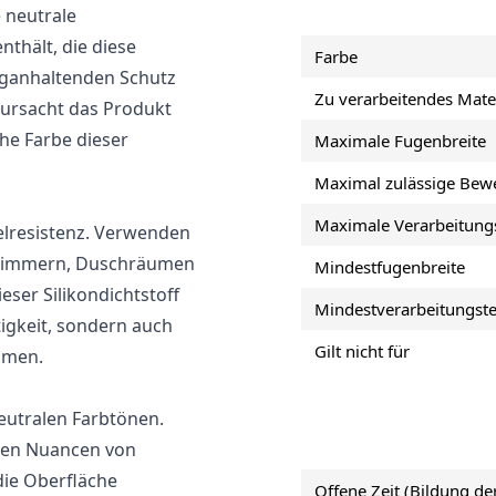
 neutrale
nthält, die diese
Farbe
nganhaltenden Schutz
Zu verarbeitendes Mate
ursacht das Produkt
he Farbe dieser
Maximale Fugenbreite
Maximal zulässige Bew
Maximale Verarbeitung
elresistenz. Verwenden
dezimmern, Duschräumen
Mindestfugenbreite
ser Silikondichtstoff
Mindestverarbeitungst
tigkeit, sondern auch
Gilt nicht für
smen.
eutralen Farbtönen.
enen Nuancen von
die Oberfläche
Offene Zeit (Bildung de