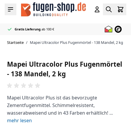
Zum Inhalt springen
Cart
Menü
Konto
Search
Gratis Lieferung
ab 100 €
Offizieller
50+ Fugen- & Dichtstofffarben
Sehr schnell
Mapei Händler
geliefert
auf Lager
Startseite
/
Mapei Ultracolor Plus Fugenmörtel - 138 Mandel, 2 kg
Mapei Ultracolor Plus Fugenmörtel
- 138 Mandel, 2 kg
Mapei Ultracolor Plus ist das bevorzugte
Zementfugenmittel. Schimmelresistent,
wasserabweisend und in 43 Farben erhältlich! ...
mehr lesen