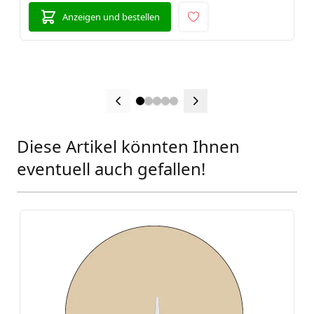
Anzeigen und bestellen
Diese Artikel könnten Ihnen
Press to skip carousel
eventuell auch gefallen!