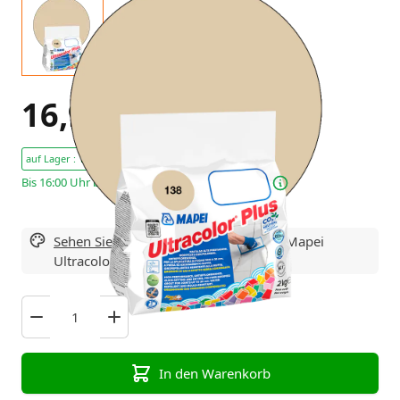
16,95 €
Exkl. Steuern
auf Lager : 10 Stücke
Bis 16:00 Uhr bestellt – heute noch versendet!
Sehen Sie sich hier alle Varianten
von Mapei
Ultracolor Plus Fugenmörtel
In den Warenkorb