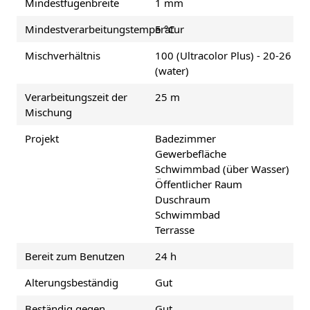
Mindestfugenbreite
1 mm
Mindestverarbeitungstemperatur
5 °C
Mischverhältnis
100 (Ultracolor Plus) - 20-26
(water)
Verarbeitungszeit der
25 m
Mischung
Projekt
Badezimmer
Gewerbefläche
Schwimmbad (über Wasser)
Öffentlicher Raum
Duschraum
Schwimmbad
Terrasse
Bereit zum Benutzen
24 h
Alterungsbeständig
Gut
Beständig gegen
Gut