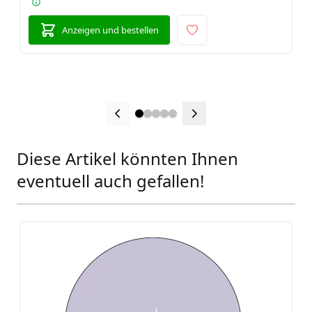
Anzeigen und bestellen
Diese Artikel könnten Ihnen
Press to skip carousel
eventuell auch gefallen!