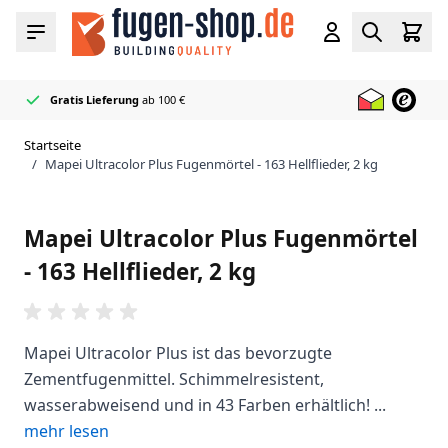
Zum Inhalt springen
Cart
Menü
Konto
Search
Gratis Lieferung
ab 100 €
Offizieller
50+ Fugen- & Dichtstofffarben
Sehr schnell
Mapei Händler
geliefert
auf Lager
Startseite
/
Mapei Ultracolor Plus Fugenmörtel - 163 Hellflieder, 2 kg
Mapei Ultracolor Plus Fugenmörtel
- 163 Hellflieder, 2 kg
Mapei Ultracolor Plus ist das bevorzugte
Zementfugenmittel. Schimmelresistent,
wasserabweisend und in 43 Farben erhältlich! ...
mehr lesen