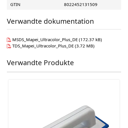
GTIN
8022452131509
Verwandte dokumentation
MSDS_Mapei_Ultracolor_Plus_DE
(172.37 kB)
TDS_Mapei_Ultracolor_Plus_DE
(3.72 MB)
Verwandte Produkte
Press to skip carousel