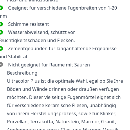
Geeignet für verschiedene Fugenbreiten von 1-20
mm
Schimmelresistent
Wasserabweisend, schützt vor
Feuchtigkeitsschäden und Flecken.
Zementgebunden für langanhaltende Ergebnisse
und Stabilität
Nicht geeignet für Räume mit Säuren
Beschreibung
Ultracolor Plus ist die optimale Wahl, egal ob Sie Ihre
Böden und Wände drinnen oder draußen verfugen
möchten. Dieser vielseitige Fugenmörtel eignet sich
für verschiedene keramische Fliesen, unabhängig
von ihrem Herstellungsprozess, sowie für Klinker,
Porzellan, Terrakotta, Naturstein, Marmor, Granit,
Agglomerate und sogar Glas- und Marmor-Mosaik.