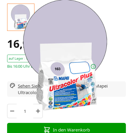
16,95 €
Exkl. Steuern
auf Lager : 9 Stücke
Bis 16:00 Uhr bestellt – heute noch versendet!
Sehen Sie sich hier alle Varianten
von Mapei
Ultracolor Plus Fugenmörtel
In den Warenkorb